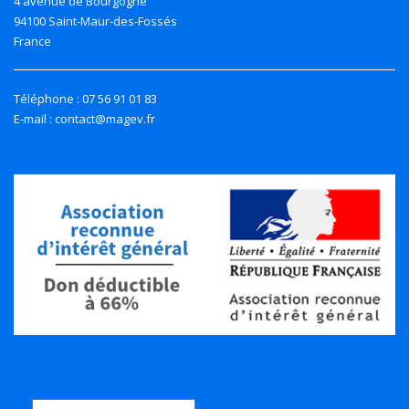
4 avenue de Bourgogne
94100 Saint-Maur-des-Fossés
France
Téléphone : 07 56 91 01 83
E-mail : contact@magev.fr