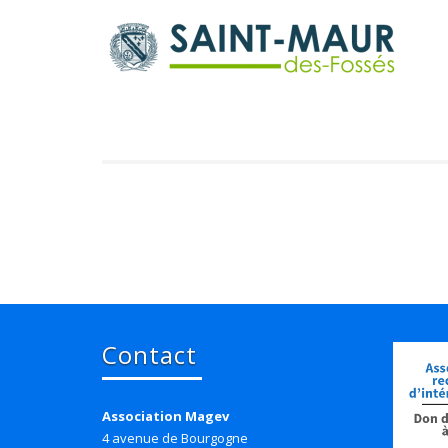
Contact
Association Magev
4 avenue de Bourgogne