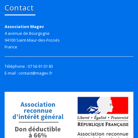
Contact
Association Magev
4 avenue de Bourgogne
94100 Saint-Maur-des-Fossés
France
Téléphone : 07 56 91 01 83
E-mail : contact@magev.fr