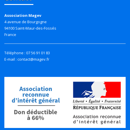
Association Magev
4 avenue de Bourgogne
94100 Saint-Maur-des-Fossés
France
Téléphone : 07 56 91 01 83
E-mail : contact@magev.fr