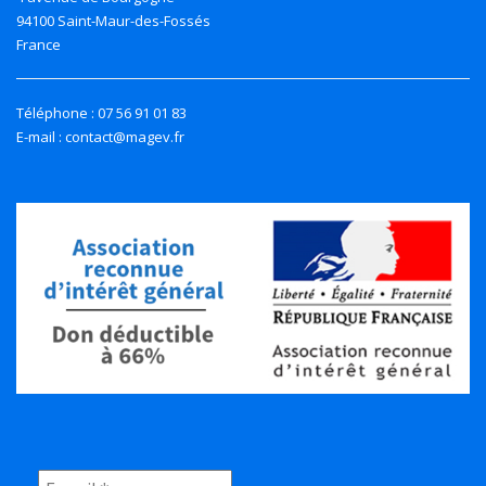
94100 Saint-Maur-des-Fossés
France
Téléphone : 07 56 91 01 83
E-mail : contact@magev.fr