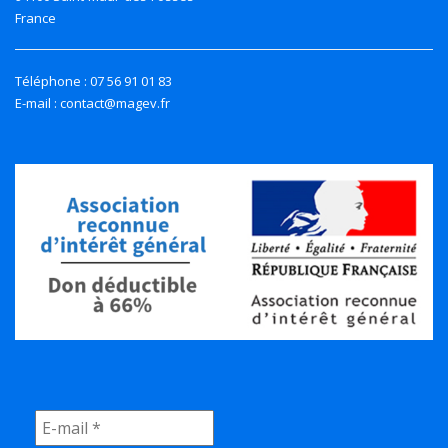
France
Téléphone : 07 56 91 01 83
E-mail : contact@magev.fr